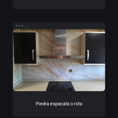
Piedra
espacata
o
rota
Piedra espacata o rota