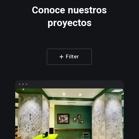
Conoce
nuestros
proyectos
Filter
Murales
Texturizados
Bar
EL
Testero