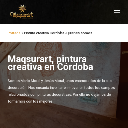
Skip
Menu
to
main
content
Portada
»
Pintura creativa Cordoba -Quienes somos
Maqsurart, pintura
creativa en Córdoba
Somos Mario Moral y Jesús Moral, unos enamorados de la alta
decoración. Nos encanta inventar e innovar en todos los campos
relacionados con pinturas decorativas. Por ello no dejamos de
formarnos con los mejores.