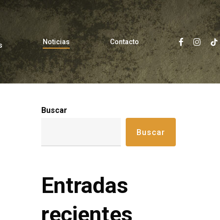
facebook
instagra
tikto
Noticias
Contacto
s
Buscar
Buscar
Entradas
recientes